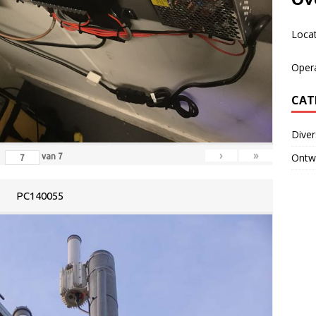
Loca
Oper
CAT
Dive
›
»
Ontwi
van
7
PC140055