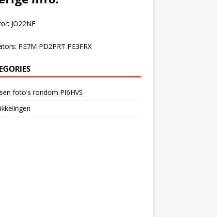
tor: JO22NF
ators: PE7M PD2PRT PE3FRX
EGORIES
rsen foto's rondom PI6HVS
kkelingen