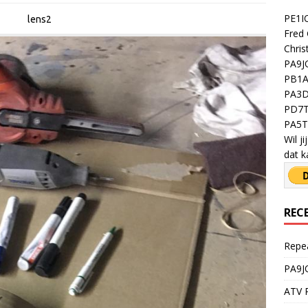
PE1IO
lens2
Fred 
Chris
PA9JO
PB1A 
PA3D
PD7T
PA5TY
Wil j
dat k
REC
Repe
PA9J
ATV R