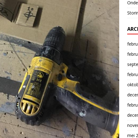
Onde
Stori
ARC
febru
febru
sept
febru
okto
dece
febru
dece
nove
mei 