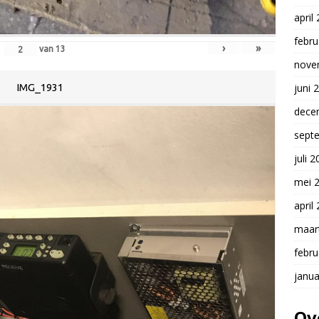
april
febru
›
»
van
13
nove
juni 
IMG_1931
dece
sept
juli 
mei 
april
maar
febru
janua
Ov