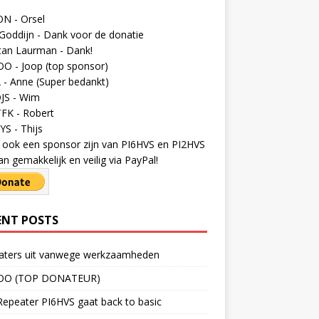
N - Orsel
Goddijn - Dank voor de donatie
tan Laurman - Dank!
O - Joop (top sponsor)
- Anne (Super bedankt)
JS - Wim
FK - Robert
S - Thijs
ij ook een sponsor zijn van PI6HVS en PI2HVS
an gemakkelijk en veilig via PayPal!
ENT POSTS
aters uit vanwege werkzaamheden
OO (TOP DONATEUR)
epeater PI6HVS gaat back to basic