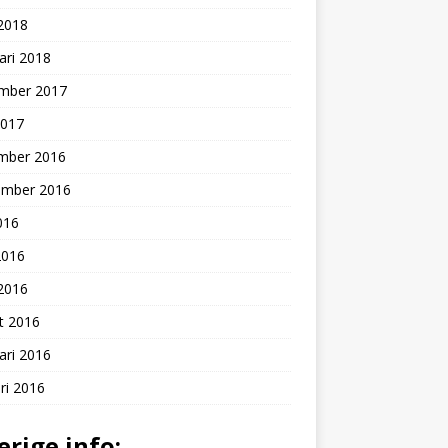
 2018
ari 2018
mber 2017
2017
mber 2016
ember 2016
2016
2016
 2016
t 2016
ari 2016
ri 2016
erige info: