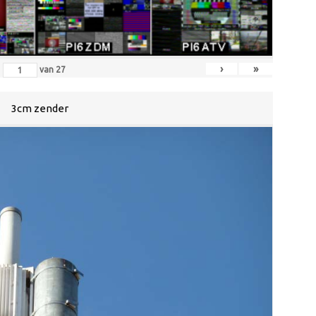
›
»
van
27
3cm zender