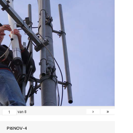
›
»
van
8
PI6NOV-4