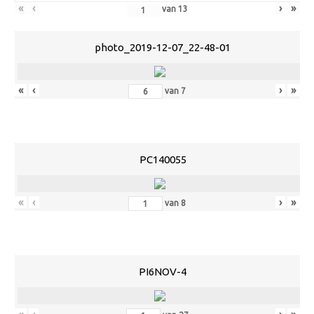
«
‹
›
»
van
13
photo_2019-12-07_22-48-01
«
‹
›
»
van
7
PC140055
«
‹
›
»
van
8
PI6NOV-4