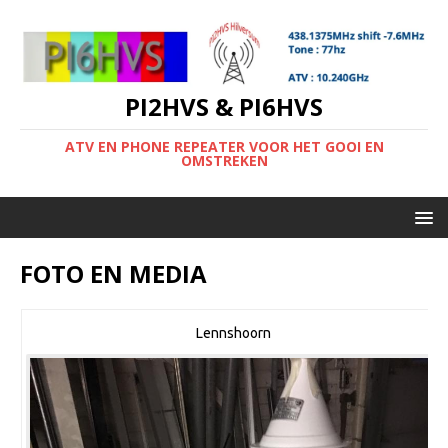
PI2HVS & PI6HVS
ATV EN PHONE REPEATER VOOR HET GOOI EN
OMSTREKEN
FOTO EN MEDIA
Lennshoorn