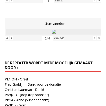
«
‹
›
»
van
27
3cm zender
«
‹
›
»
van
246
DE REPEATER WORDT MEDE MOGELIJK GEMAAKT
DOOR :
PE1ION - Orsel
Fred Goddijn - Dank voor de donatie
Christan Laurman - Dank!
PA9JOO - Joop (top sponsor)
PB1A - Anne (Super bedankt)
PA3DJS - Wim