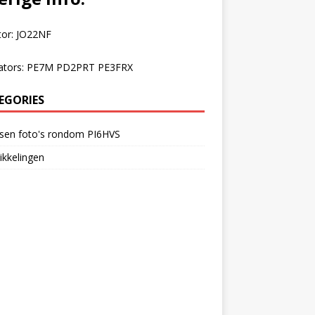
tor: JO22NF
ators: PE7M PD2PRT PE3FRX
EGORIES
rsen foto's rondom PI6HVS
kkelingen