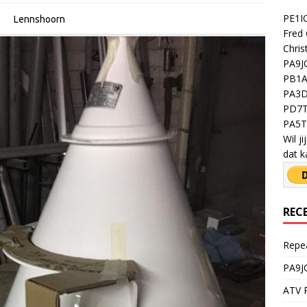
PE1IO
Lennshoorn
Fred 
Chris
PA9JO
PB1A 
PA3D
PD7T
PA5TY
Wil j
dat k
REC
Repe
PA9J
ATV R