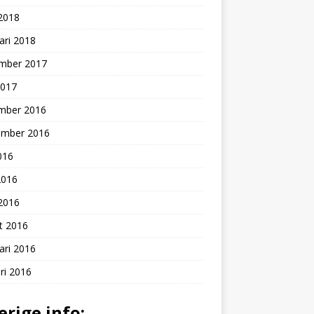
 2018
ari 2018
mber 2017
2017
mber 2016
ember 2016
2016
2016
 2016
t 2016
ari 2016
ri 2016
erige info: