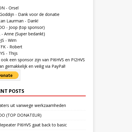
N - Orsel
Goddijn - Dank voor de donatie
tan Laurman - Dank!
O - Joop (top sponsor)
- Anne (Super bedankt)
JS - Wim
FK - Robert
S - Thijs
ij ook een sponsor zijn van PI6HVS en PI2HVS
an gemakkelijk en veilig via PayPal!
ENT POSTS
aters uit vanwege werkzaamheden
OO (TOP DONATEUR)
epeater PI6HVS gaat back to basic