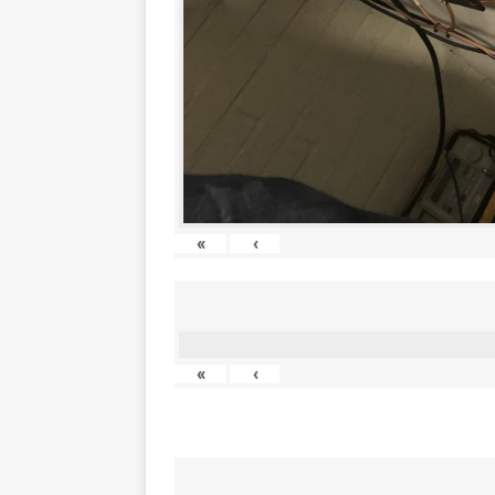
«
‹
«
‹