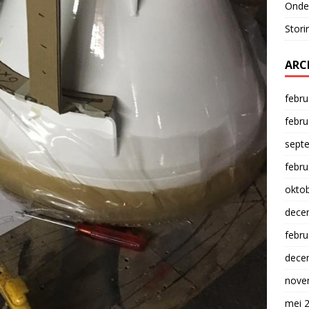
Onde
Stori
ARC
febru
febru
sept
febru
okto
dece
febru
dece
nove
mei 