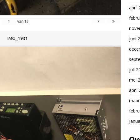
april
febru
›
»
van
13
nove
juni 
IMG_1931
dece
sept
juli 
mei 
april
maar
febru
janua
Ov