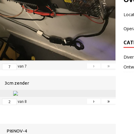
Loca
Oper
CAT
Dive
›
»
Ontwi
van
7
3cm zender
›
»
van
8
PI6NOV-4