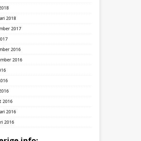
 2018
ari 2018
mber 2017
2017
mber 2016
ember 2016
2016
2016
 2016
t 2016
ari 2016
ri 2016
erige info: