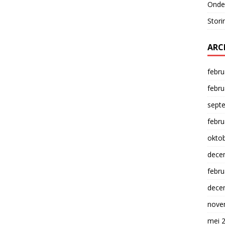
Onde
Stori
ARC
febru
febru
sept
febru
okto
dece
febru
dece
nove
mei 