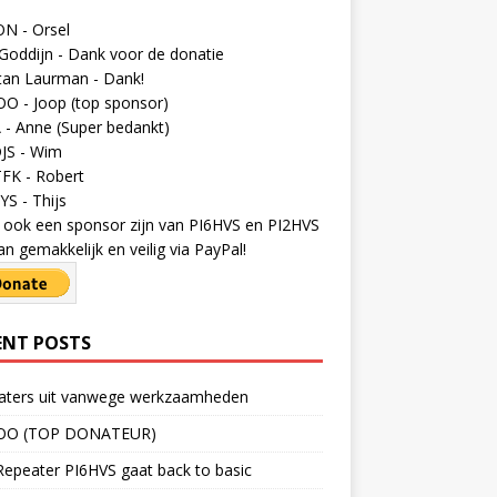
N - Orsel
Goddijn - Dank voor de donatie
tan Laurman - Dank!
O - Joop (top sponsor)
- Anne (Super bedankt)
JS - Wim
FK - Robert
S - Thijs
ij ook een sponsor zijn van PI6HVS en PI2HVS
an gemakkelijk en veilig via PayPal!
ENT POSTS
aters uit vanwege werkzaamheden
OO (TOP DONATEUR)
epeater PI6HVS gaat back to basic