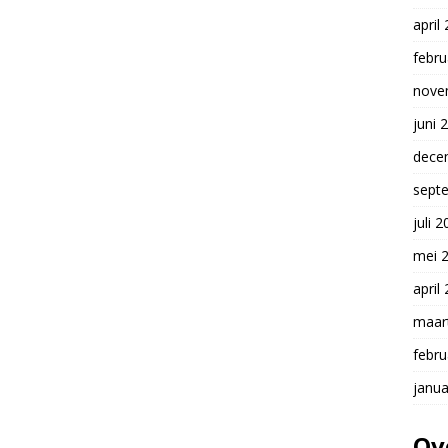
april
febru
nove
juni 
dece
sept
juli 
mei 
april
maar
febru
janua
Ov