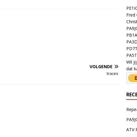
PE1IO
Fred 
Chris
PA9JO
PB1A 
PA3D
PD7T
PA5TY
Wil j
VOLGENDE
dat k
traces
REC
Repe
PA9J
ATV R