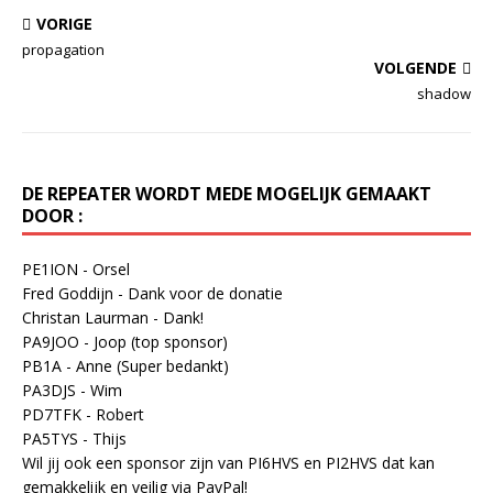
VORIGE
propagation
VOLGENDE
shadow
DE REPEATER WORDT MEDE MOGELIJK GEMAAKT
DOOR :
PE1ION - Orsel
Fred Goddijn - Dank voor de donatie
Christan Laurman - Dank!
PA9JOO - Joop (top sponsor)
PB1A - Anne (Super bedankt)
PA3DJS - Wim
PD7TFK - Robert
PA5TYS - Thijs
Wil jij ook een sponsor zijn van PI6HVS en PI2HVS dat kan
gemakkelijk en veilig via PayPal!