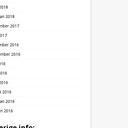
 2018
ari 2018
mber 2017
2017
mber 2016
ember 2016
2016
2016
 2016
t 2016
ari 2016
ri 2016
erige info: