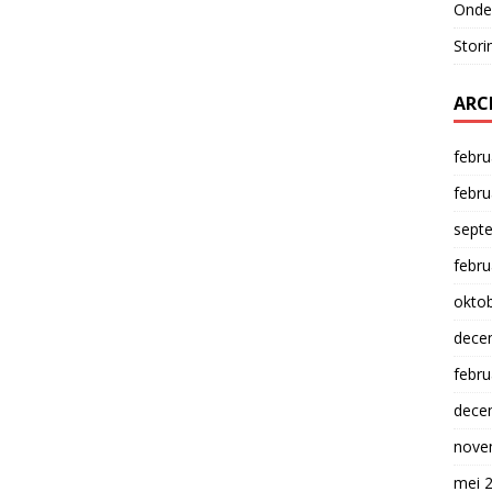
Onde
Stori
ARC
febru
febru
sept
febru
okto
dece
febru
dece
nove
mei 