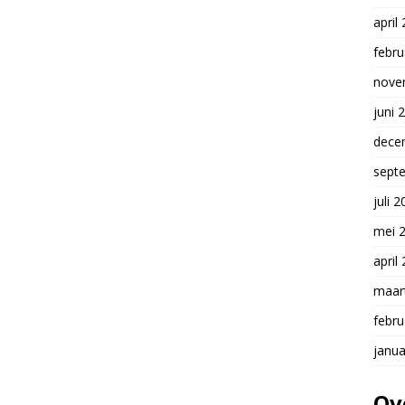
april
febru
nove
juni 
dece
sept
juli 
mei 
april
maar
febru
janua
Ov