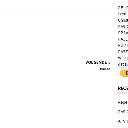
PE1IO
Fred 
Chris
PA9JO
PB1A 
PA3D
PD7T
PA5TY
Wil j
VOLGENDE
dat k
image
REC
Repe
PA9J
ATV R