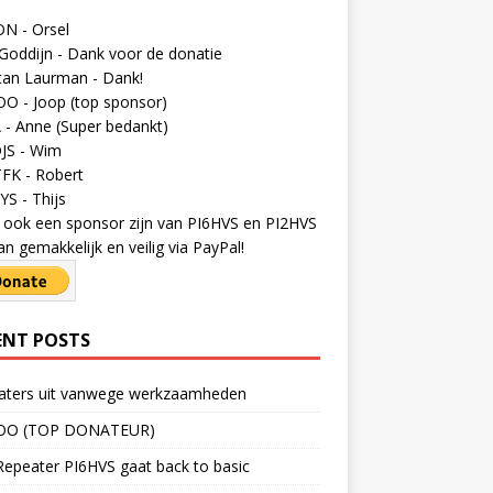
N - Orsel
Goddijn - Dank voor de donatie
tan Laurman - Dank!
O - Joop (top sponsor)
- Anne (Super bedankt)
JS - Wim
FK - Robert
S - Thijs
ij ook een sponsor zijn van PI6HVS en PI2HVS
an gemakkelijk en veilig via PayPal!
ENT POSTS
aters uit vanwege werkzaamheden
OO (TOP DONATEUR)
epeater PI6HVS gaat back to basic