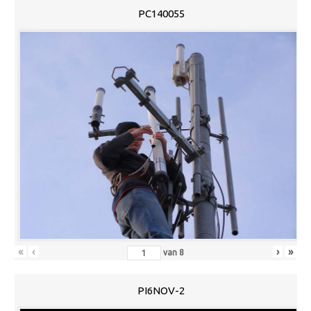
PC140055
«
‹
›
»
van
8
PI6NOV-2