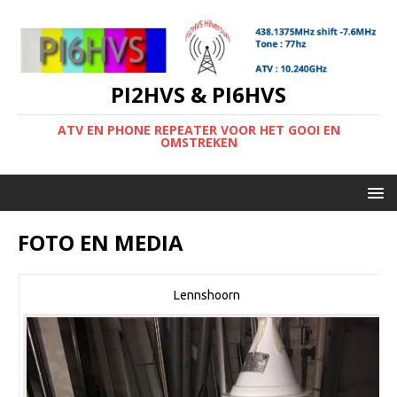
PI2HVS & PI6HVS
ATV EN PHONE REPEATER VOOR HET GOOI EN
OMSTREKEN
FOTO EN MEDIA
Lennshoorn