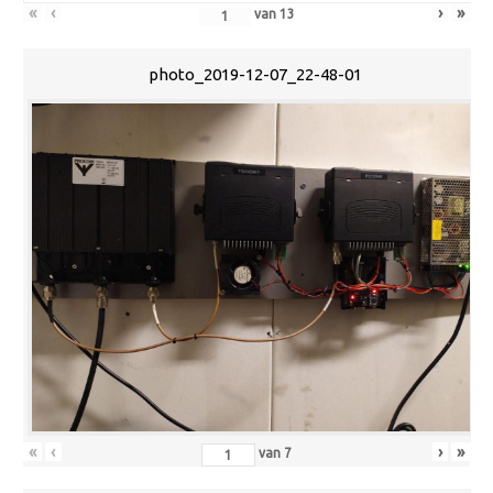
«
‹
›
»
van
13
photo_2019-12-07_22-48-01
«
‹
›
»
van
7