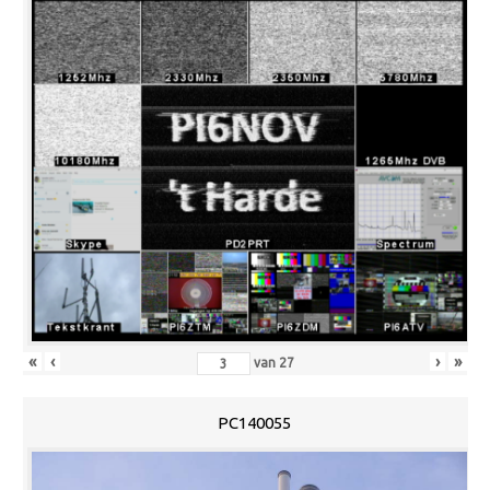
«
‹
›
»
van
27
PC140055