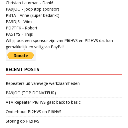
Christan Laurman - Dank!
PA9JOO - Joop (top sponsor)
PB1A - Anne (Super bedankt)
PA3DJS - Wim
PD7TFK - Robert
PA5TYS - Thijs
Wil jij ook een sponsor zijn van PI6HVS en PI2HVS dat kan
gemakkelijk en veilig via PayPal!
RECENT POSTS
Repeaters uit vanwege werkzaamheden
PA9JOO (TOP DONATEUR)
ATV Repeater PI6HVS gaat back to basic
Onderhoud PI2HVS en PI6HVS
Storing op PI2HVS