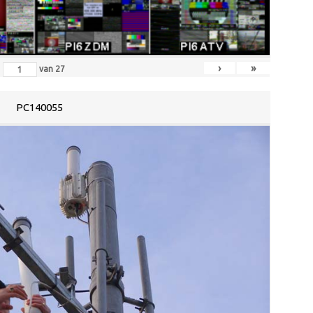
›
»
van
27
PC140055