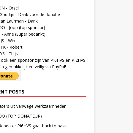
N - Orsel
Goddijn - Dank voor de donatie
tan Laurman - Dank!
O - Joop (top sponsor)
- Anne (Super bedankt)
JS - Wim
FK - Robert
S - Thijs
ij ook een sponsor zijn van PI6HVS en PI2HVS
an gemakkelijk en veilig via PayPal!
ENT POSTS
aters uit vanwege werkzaamheden
OO (TOP DONATEUR)
epeater PI6HVS gaat back to basic