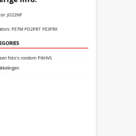
tor: JO22NF
ators: PE7M PD2PRT PE3FRX
EGORIES
rsen foto's rondom PI6HVS
kkelingen