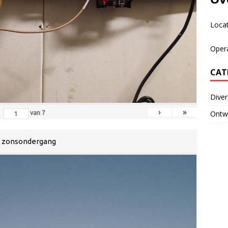
Loca
Oper
CAT
Dive
›
»
Ontwi
van
7
zonsondergang