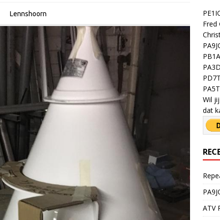
PE1IO
Lennshoorn
Fred 
Chris
PA9JO
PB1A 
PA3D
PD7T
PA5TY
Wil j
dat k
REC
Repe
PA9J
ATV R