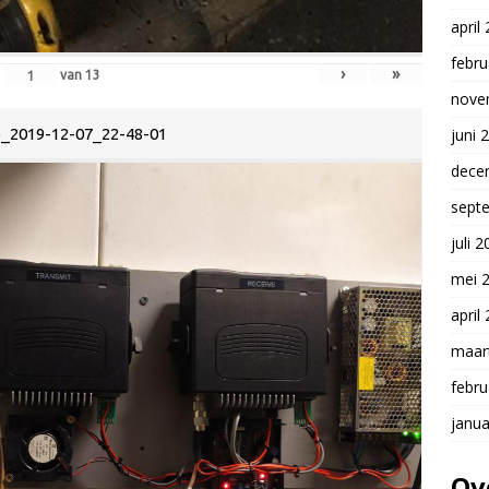
april
febru
›
»
van
13
nove
juni 
_2019-12-07_22-48-01
dece
sept
juli 
mei 
april
maar
febru
janua
Ov