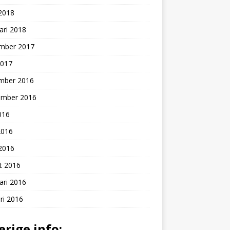
 2018
ari 2018
mber 2017
2017
mber 2016
ember 2016
2016
2016
 2016
t 2016
ari 2016
ri 2016
erige info: