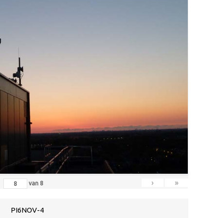
›
»
van
8
PI6NOV-4