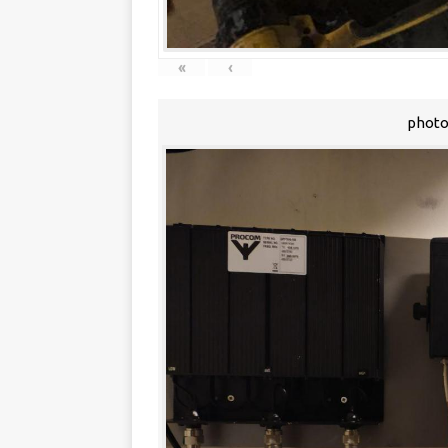
«
‹
photo