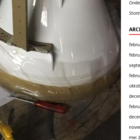
Onde
Stori
ARC
febru
febru
sept
febru
okto
dece
febru
dece
nove
mei 