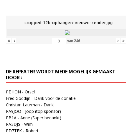
cropped-12b-ophangen-nieuwe-zender.jpg
«
‹
›
»
van
246
DE REPEATER WORDT MEDE MOGELIJK GEMAAKT
DOOR :
PE1ION - Orsel
Fred Goddijn - Dank voor de donatie
Christan Laurman - Dank!
PA9JOO - Joop (top sponsor)
PB1A - Anne (Super bedankt)
PA3DJS - Wim
PD7TFK - Robert