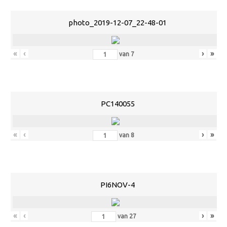
photo_2019-12-07_22-48-01
«
‹
›
»
van
7
PC140055
«
‹
›
»
van
8
PI6NOV-4
«
‹
›
»
van
27