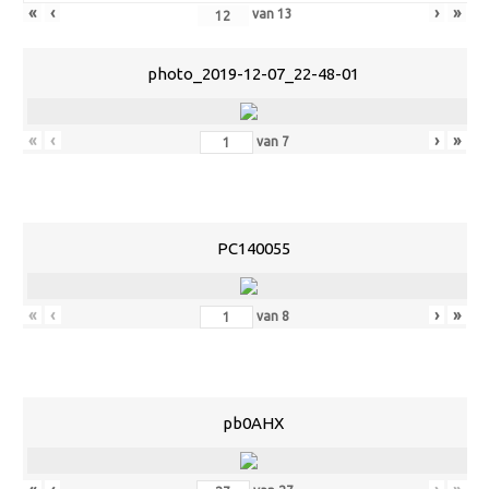
«
‹
›
»
van
13
photo_2019-12-07_22-48-01
«
‹
›
»
van
7
PC140055
«
‹
›
»
van
8
pb0AHX