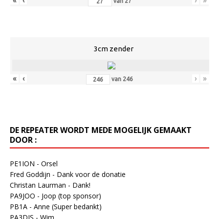
«
‹
›
»
van
27
3cm zender
«
‹
›
»
van
246
DE REPEATER WORDT MEDE MOGELIJK GEMAAKT
DOOR :
PE1ION - Orsel
Fred Goddijn - Dank voor de donatie
Christan Laurman - Dank!
PA9JOO - Joop (top sponsor)
PB1A - Anne (Super bedankt)
PA3DJS - Wim