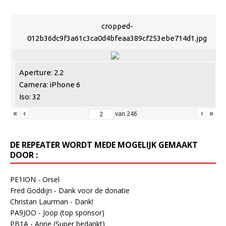
cropped-
012b36dc9f3a61c3ca0d4bfeaa389cf253ebe714d1.jpg
Aperture: 2.2
Camera: iPhone 6
Iso: 32
«
‹
›
»
van
246
DE REPEATER WORDT MEDE MOGELIJK GEMAAKT
DOOR :
PE1ION - Orsel
Fred Goddijn - Dank voor de donatie
Christan Laurman - Dank!
PA9JOO - Joop (top sponsor)
PB1A - Anne (Super bedankt)