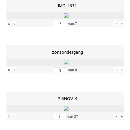
IMG_1931
«
‹
›
»
van
7
zonsondergang
«
‹
›
»
van
8
PI6NOV-4
«
‹
›
»
van
27