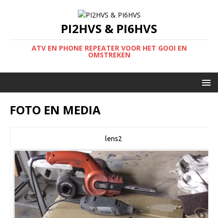
PI2HVS & PI6HVS
ATV EN PHONE REPEATER VOOR HET GOOI EN
OMSTREKEN
FOTO EN MEDIA
lens2