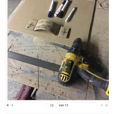
«
‹
›
»
van
13