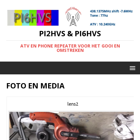
PI2HVS & PI6HVS
ATV EN PHONE REPEATER VOOR HET GOOI EN
OMSTREKEN
FOTO EN MEDIA
lens2