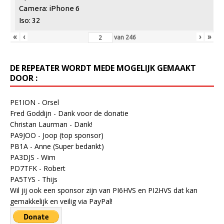
Camera: iPhone 6
Iso: 32
«
‹
›
»
van
246
DE REPEATER WORDT MEDE MOGELIJK GEMAAKT
DOOR :
PE1ION - Orsel
Fred Goddijn - Dank voor de donatie
Christan Laurman - Dank!
PA9JOO - Joop (top sponsor)
PB1A - Anne (Super bedankt)
PA3DJS - Wim
PD7TFK - Robert
PA5TYS - Thijs
Wil jij ook een sponsor zijn van PI6HVS en PI2HVS dat kan
gemakkelijk en veilig via PayPal!