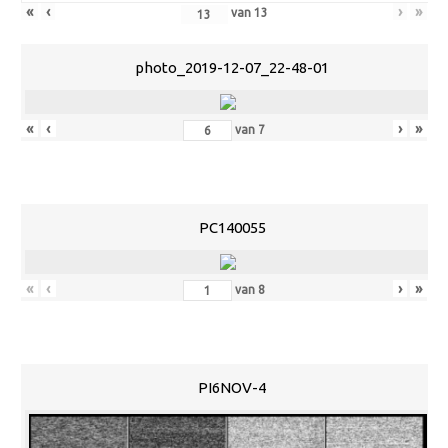
«
‹
›
»
van
13
photo_2019-12-07_22-48-01
«
‹
›
»
van
7
PC140055
«
‹
›
»
van
8
PI6NOV-4