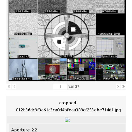
«
‹
›
»
van
27
cropped-
012b36dc9f3a61c3ca0d4bfeaa389cf253ebe714d1.jpg
Aperture: 2.2