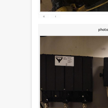
«
‹
photo