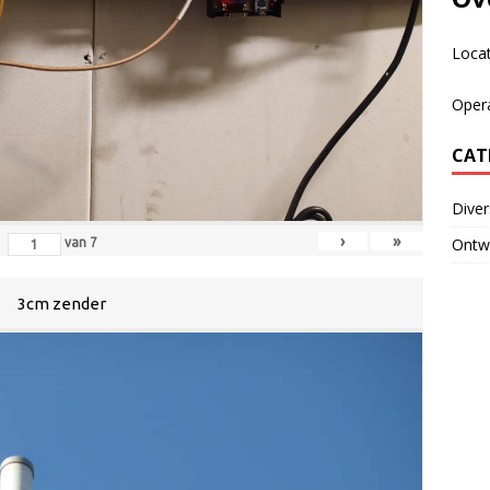
Loca
Oper
CAT
Dive
›
»
Ontwi
van
7
3cm zender