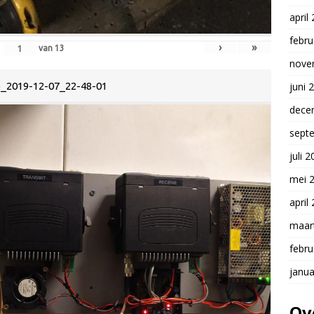
april
febru
›
»
van
13
nove
juni 
_2019-12-07_22-48-01
dece
sept
juli 
mei 
april
maar
febru
janua
Ov