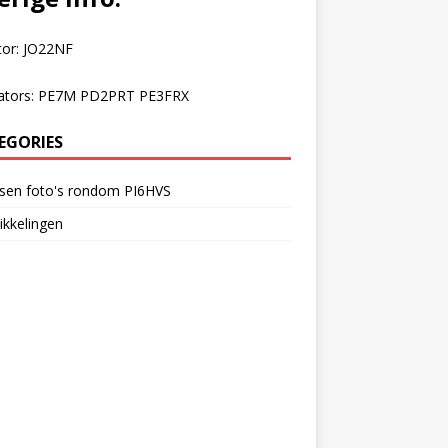
tor: JO22NF
ators: PE7M PD2PRT PE3FRX
EGORIES
rsen foto's rondom PI6HVS
kkelingen