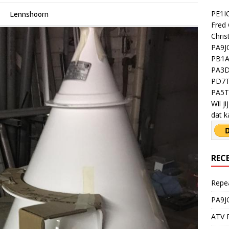
PE1IO
Lennshoorn
Fred 
Chris
PA9JO
PB1A 
PA3D
PD7T
PA5TY
Wil j
dat k
REC
Repe
PA9J
ATV R