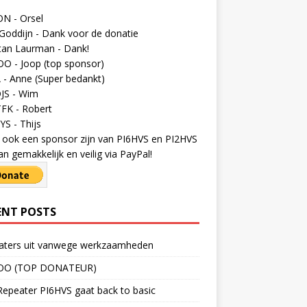
N - Orsel
Goddijn - Dank voor de donatie
tan Laurman - Dank!
O - Joop (top sponsor)
- Anne (Super bedankt)
JS - Wim
FK - Robert
S - Thijs
ij ook een sponsor zijn van PI6HVS en PI2HVS
an gemakkelijk en veilig via PayPal!
ENT POSTS
aters uit vanwege werkzaamheden
OO (TOP DONATEUR)
epeater PI6HVS gaat back to basic