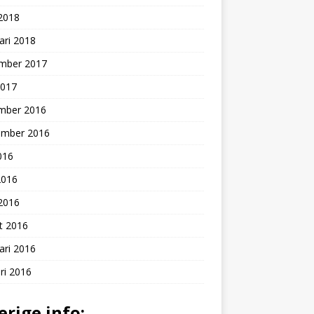
 2018
ari 2018
mber 2017
2017
mber 2016
ember 2016
2016
2016
 2016
t 2016
ari 2016
ri 2016
erige info: