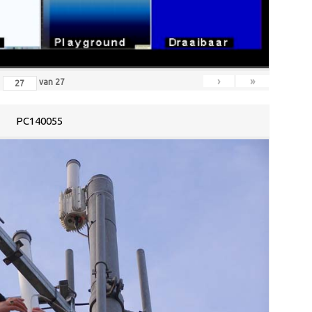
›
»
van
27
PC140055