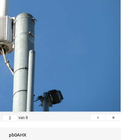
›
»
van
8
pb0AHX