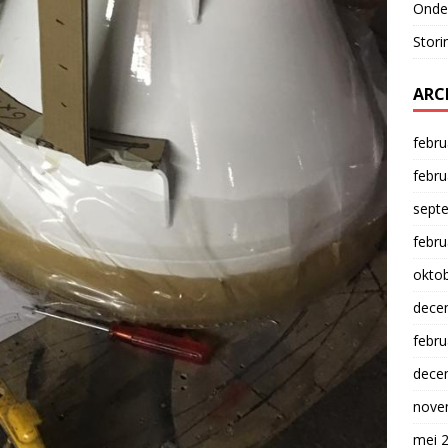
Onde
Stori
ARC
febru
febru
sept
febru
okto
dece
febru
dece
nove
mei 