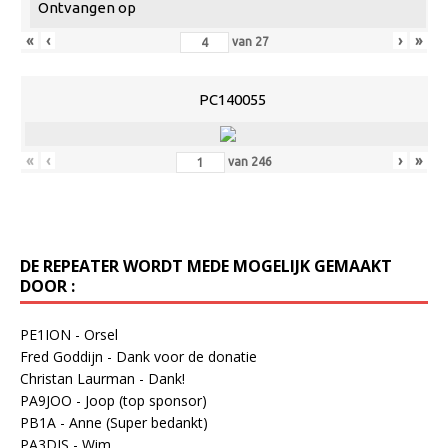
Ontvangen op
«
‹
›
»
van
27
PC140055
«
‹
›
»
van
246
DE REPEATER WORDT MEDE MOGELIJK GEMAAKT
DOOR :
PE1ION - Orsel
Fred Goddijn - Dank voor de donatie
Christan Laurman - Dank!
PA9JOO - Joop (top sponsor)
PB1A - Anne (Super bedankt)
PA3DJS - Wim