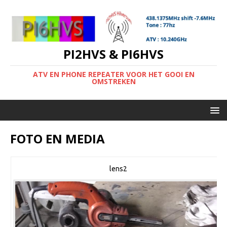
PI2HVS & PI6HVS
ATV EN PHONE REPEATER VOOR HET GOOI EN
OMSTREKEN
FOTO EN MEDIA
lens2