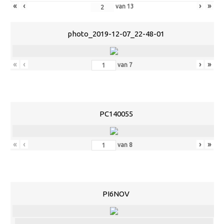
«
‹
›
»
van
13
photo_2019-12-07_22-48-01
«
‹
›
»
van
7
PC140055
«
‹
›
»
van
8
PI6NOV