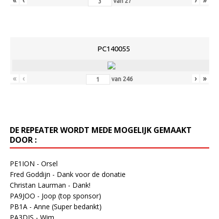
«
‹
›
»
van
27
PC140055
«
‹
›
»
van
246
DE REPEATER WORDT MEDE MOGELIJK GEMAAKT
DOOR :
PE1ION - Orsel
Fred Goddijn - Dank voor de donatie
Christan Laurman - Dank!
PA9JOO - Joop (top sponsor)
PB1A - Anne (Super bedankt)
PA3DJS - Wim