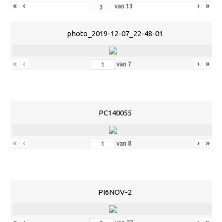
«
‹
›
»
van
13
photo_2019-12-07_22-48-01
«
‹
›
»
van
7
PC140055
«
‹
›
»
van
8
PI6NOV-2