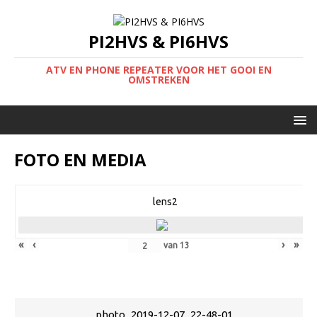
PI2HVS & PI6HVS
ATV EN PHONE REPEATER VOOR HET GOOI EN
OMSTREKEN
FOTO EN MEDIA
lens2
«
‹
›
»
van
13
photo_2019-12-07_22-48-01