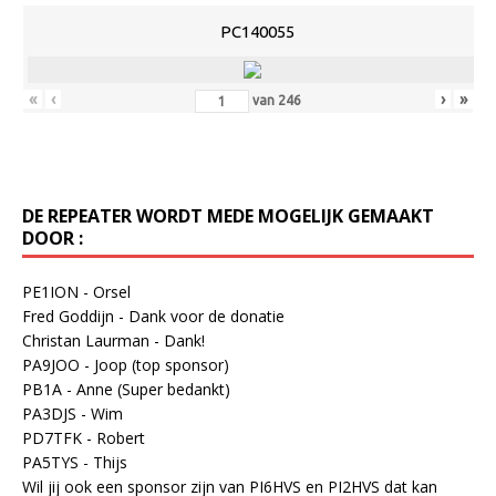
PC140055
«
‹
›
»
van
246
DE REPEATER WORDT MEDE MOGELIJK GEMAAKT
DOOR :
PE1ION - Orsel
Fred Goddijn - Dank voor de donatie
Christan Laurman - Dank!
PA9JOO - Joop (top sponsor)
PB1A - Anne (Super bedankt)
PA3DJS - Wim
PD7TFK - Robert
PA5TYS - Thijs
Wil jij ook een sponsor zijn van PI6HVS en PI2HVS dat kan