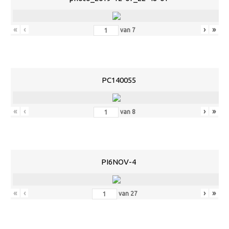
«
‹
›
»
van
7
PC140055
«
‹
›
»
van
8
PI6NOV-4
«
‹
›
»
van
27