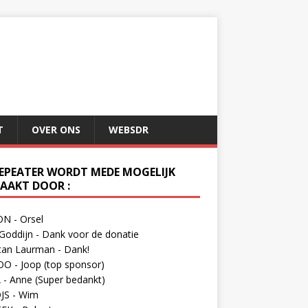
T
OVER ONS
WEBSDR
REPEATER WORDT MEDE MOGELIJK
AAKT DOOR :
N - Orsel
Goddijn - Dank voor de donatie
tan Laurman - Dank!
O - Joop (top sponsor)
- Anne (Super bedankt)
JS - Wim