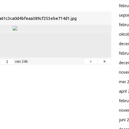
febru
sept
a61c3ca0d4bfeaa389cf253ebe714d1.jpg
febru
okto
dece
febru
›
»
van
246
dece
nove
mei 
april
febru
nove
juni 