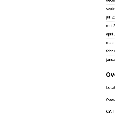
dece
sept
juli 
mei 
april
maar
febru
janua
Ov
Loca
Oper
CAT