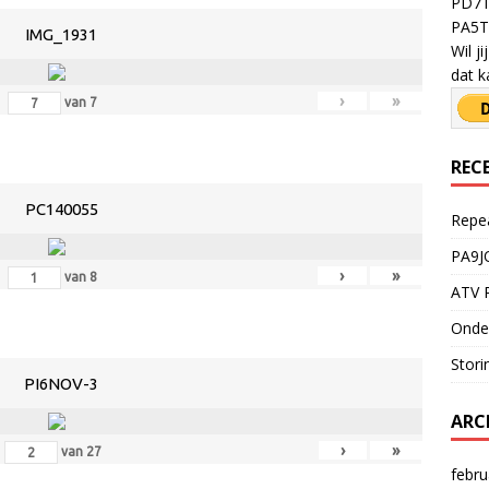
PD7T
PA5TY
IMG_1931
Wil j
dat k
›
»
van
7
REC
PC140055
Repe
PA9J
›
»
van
8
ATV R
Onde
Stori
PI6NOV-3
ARC
›
»
van
27
febru