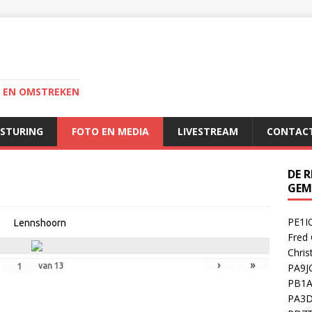
I EN OMSTREKEN
ESTURING
FOTO EN MEDIA
LIVESTREAM
CONTAC
DE 
GEM
PE1IO
Lennshoorn
Fred 
Chris
›
»
van
13
PA9JO
PB1A 
PA3D