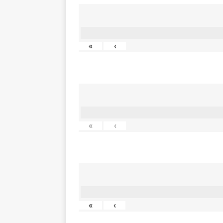
«
‹
«
‹
«
‹