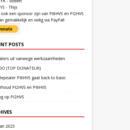
FK - Robert
S - Thijs
ij ook een sponsor zijn van PI6HVS en PI2HVS
an gemakkelijk en veilig via PayPal!
ENT POSTS
aters uit vanwege werkzaamheden
OO (TOP DONATEUR)
epeater PI6HVS gaat back to basic
rhoud PI2HVS en PI6HVS
ng op PI2HVS
HIVES
ari 2025