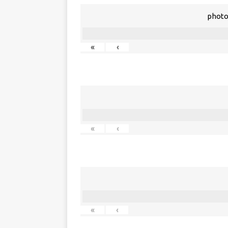
photo
«
‹
«
‹
«
‹