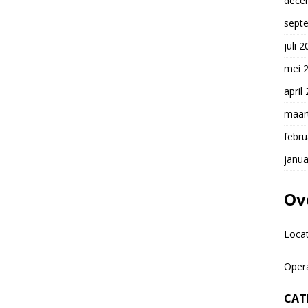
dece
sept
juli 
mei 
april
maar
febru
janua
Ov
Loca
Oper
CAT