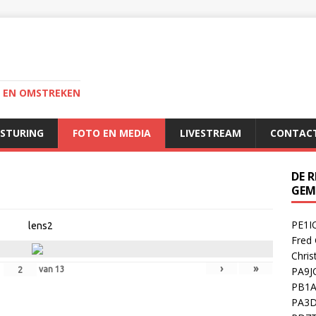
I EN OMSTREKEN
ESTURING
FOTO EN MEDIA
LIVESTREAM
CONTAC
DE 
GEM
PE1IO
lens2
Fred 
Chris
›
»
van
13
PA9JO
PB1A 
PA3D