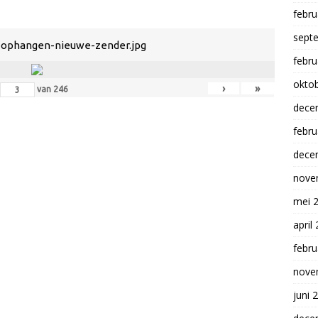
febru
sept
-ophangen-nieuwe-zender.jpg
febru
okto
›
»
van
246
dece
febru
dece
nove
mei 
april
febru
nove
juni 