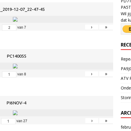
PD7T
PA5TY
_2019-12-07_22-47-45
Wil j
dat k
›
»
van
7
REC
PC140055
Repe
PA9J
›
»
van
8
ATV R
Onde
Stori
PI6NOV-4
ARC
›
»
van
27
febru