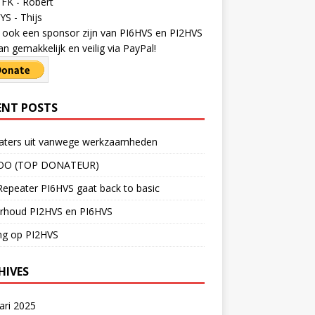
FK - Robert
S - Thijs
ij ook een sponsor zijn van PI6HVS en PI2HVS
an gemakkelijk en veilig via PayPal!
ENT POSTS
aters uit vanwege werkzaamheden
OO (TOP DONATEUR)
epeater PI6HVS gaat back to basic
rhoud PI2HVS en PI6HVS
ng op PI2HVS
HIVES
ari 2025