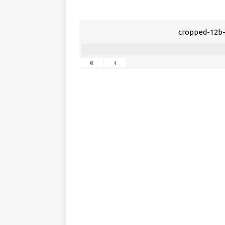
cropped-12b
«
‹